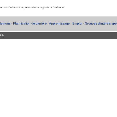
rces d'information qui touchent la garde à l'enfance.
de nous
·
Planification de carrière
·
Apprentissage
·
Emploi
·
Groupes d'intérêts sp
és.