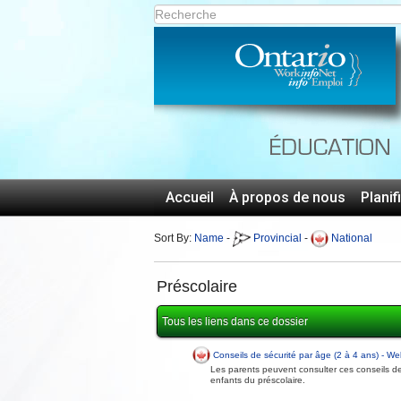
Accueil
À propos de nous
Planif
Sort By:
Name
-
Provincial
-
National
Préscolaire
Tous les liens dans ce dossier
Conseils de sécurité par âge (2 à 4 ans) - We
Les parents peuvent consulter ces conseils de sé
enfants du préscolaire.