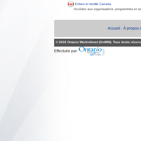
Enfant et famille Canada
Accédez aux organisations, programmes et sou
Accueil
·
À propos 
© 2026 Ontario Workinfonet (OnWIN). Tous droits réserv
Effectuée par: